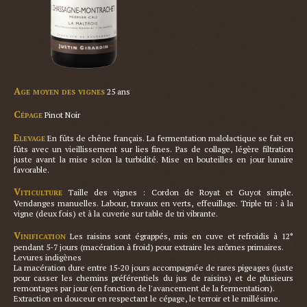
Age moyen des vignes
 25 ans

Cépage
 Pinot Noir

Elevage
 En fûts de chêne français. La fermentation malolactique se fait en 
fûts avec un vieillissement sur lies fines. Pas de collage, légère filtration 
juste avant la mise selon la turbidité. Mise en bouteilles en jour lunaire 
favorable.

Viticulture
 Taille des vignes : Cordon de Royat et Guyot simple. 
Vendanges manuelles. Labour, travaux en verts, effeuillage. Triple tri : à la 
vigne (deux fois) et à la cuverie sur table de tri vibrante.

Vinification
 Les raisins sont égrappés, mis en cuve et refroidis à 12° 
pendant 5-7 jours (macération à froid) pour extraire les arômes primaires.

Levures indigènes

La macération dure entre 15-20 jours accompagnée de rares pigeages (juste 
pour casser les chemins préférentiels du jus de raisins) et de plusieurs 
remontages par jour (en fonction de l'avancement de la fermentation).

Extraction en douceur en respectant le cépage, le terroir et le millésime.
